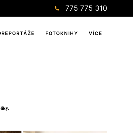
775 775 310
OREPORTÁŽE
FOTOKNIHY
VÍCE
liky,